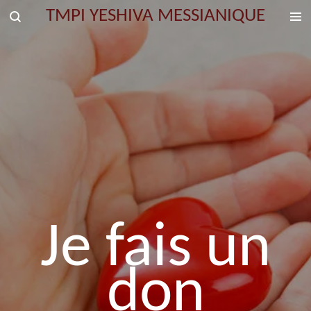
TMPI YESHIVA MESSIANIQUE
Passer
au
contenu
principal
Je fais un
don