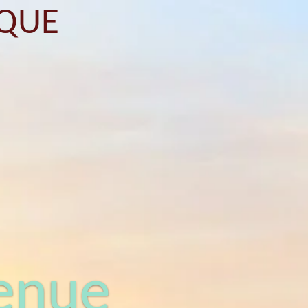
IQUE
enue