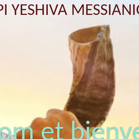
I YESHIVA MESSIAN
lom et bienv