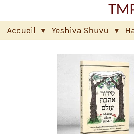
TMP
Passer
au
contenu
Accueil
Yeshiva Shuvu
Ha
principal